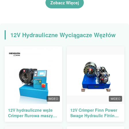
2 cali wielkości węża
zestawy matrycy i
Zobacz Więcej
31,5Mpa ciśnienie
systemowe
12V Hydrauliczne Wyciągacze Węzłów
WIDEO
WIDEO
12V hydrauliczne węże
12V Crimper Finn Power
Crimper Rurowa maszyna
Swage Hydraulic Fittings
do krępowania węża
Crimper Pressing
wysokiego ciśnienia
Machine