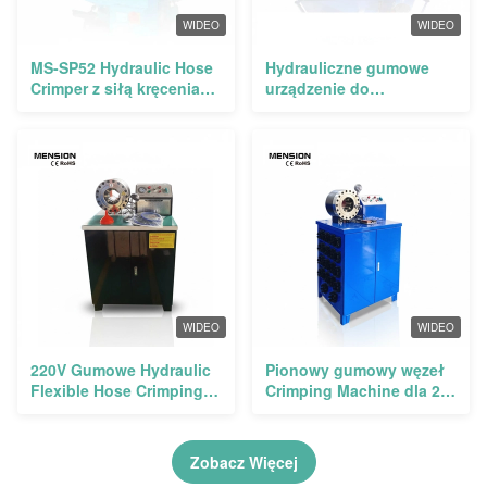
WIDEO
WIDEO
MS-SP52 Hydraulic Hose
Hydrauliczne gumowe
Crimper z siłą kręcenia
urządzenie do
640T, zasięgiem 14 - 87
wyciągania węzłów
mm i 220V elektrycznym
wysokiego ciśnienia 12V
działaniem do kręcenia
rur przemysłowych
WIDEO
WIDEO
220V Gumowe Hydraulic
Pionowy gumowy węzeł
Flexible Hose Crimping
Crimping Machine dla 2
Machine Hydraulic Cable
cali wysokiego ciśnienia
Crimpers Na sprzedaż
węzeł Pressing Tool
Zobacz Więcej