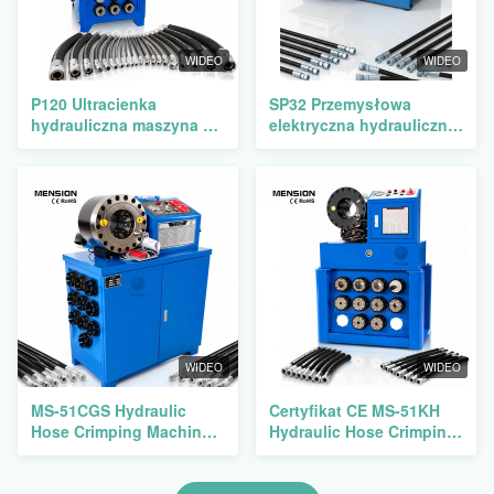
WIDEO
WIDEO
P120 Ultracienka
SP32 Przemysłowa
hydrauliczna maszyna do
elektryczna hydrauliczna
zakuwania węży z dużym
maszyna do kręcania
otworem na 2-calową
węzłów z siłą 500T i 10
wysokociśnieniową
zestawami matrycy dla
zaciskarkę do węży
węzłów 1/4 - 2,0 cala
WIDEO
WIDEO
MS-51CGS Hydraulic
Certyfikat CE MS-51KH
Hose Crimping Machine z
Hydraulic Hose Crimping
siłą kręcenia 500T,
Machine z 500T Crimping
zasięgiem 14-87mm i 10
Force, 14-87mm Range i