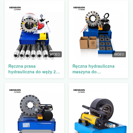
WIDEO
WIDEO
Ręczna prasa
Ręczna hydrauliczna
hydrauliczna do węży 2
maszyna do
cale o sile zaciskania
szczelinowania węzłów z
350T z 10 zestawami
300T siłą szczelinowania
matryc i przenośną
przenośna 12V/24V i 10
pompą ręczną
zestawów matri