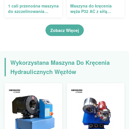
1 cali przenośna maszyna
Maszyna do kręcenia
do szczelinowania
węża P32 AC z siłą
węzłów z siłą
kręcenia 650T do
szczelinowania 150T do
rozmiaru węża 2'' i 13
tłoczenia rur
zestawów matryc
Zobacz Więcej
przemysłowych
Wykorzystana Maszyna Do Kręcenia
Hydraulicznych Węzłów