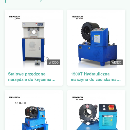
WIDEO
WIDEO
Stalowe przędzone
1500T Hydrauliczna
narzędzie do kręcenia
maszyna do zaciskania
linii hamulcowej
węży hamulcowych z
zakresem zaciskania 14-
187 mm i 16+1 zestawami
matryc do prasowania rur
wysokociśnieniowych