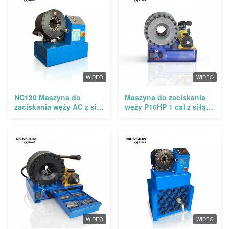
WIDEO
WIDEO
NC130 Maszyna do
Maszyna do zaciskania
zaciskania węży AC z siłą
węży P16HP 1 cal z siłą
zaciskania 650T,
zaciskania 150T i
zakresem 14-87 mm i
przenośną pompą ręczną
technologią sterowania
do zaciskania węży
UC
hydraulicznych
WIDEO
WIDEO