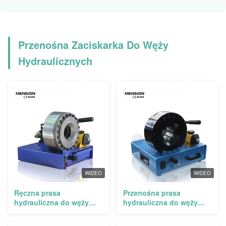
Przenośna Zaciskarka Do Węży
Hydraulicznych
WIDEO
WIDEO
Ręczna prasa
Przenośna prasa
hydrauliczna do węży
hydrauliczna do węży
P16HP o sile zaciśnięcia
P16HP ze siłą zaciskania
150T, zakresie 14-45mm i
150T i zakresem