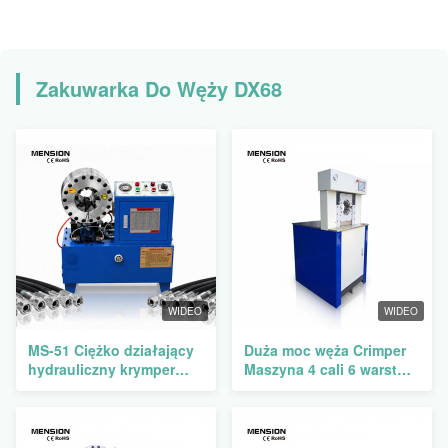
Zakuwarka Do Węży DX68
WIDEO
WIDEO
MS-51 Ciężko działający
Duża moc węża Crimper
hydrauliczny krymper
Maszyna 4 cali 6 warstw
węzłowy z siłą
Maszyna tłoczenia rur
krympującą 500T,
certyfikowany CE i RoHS
dla zakresu identyfikacji