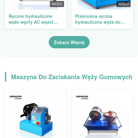
WIDEO
WIDEO
Ręczne hydrauliczne
Przenośna ręczna
węże węzły AC węzeł
hydrauliczna węża do
węzeł węzeł węzeł węzeł
prasowania rur
węzeł węzeł
Zobacz Więcej
Maszyna Do Zaciskania Węży Gumowych