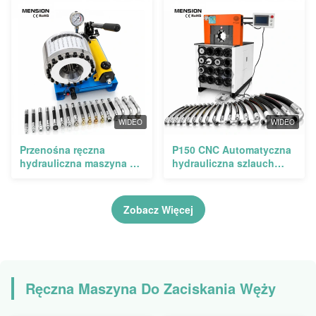
wydajnością pracy 800
certyfikowany CE i RoHS
szt./h i dokładnością 0,01
dla zakresu identyfikacji
mm
6mm-51mm
WIDEO
WIDEO
Przenośna ręczna
P150 CNC Automatyczna
hydrauliczna maszyna do
hydrauliczna szlauch
zakuwania węży P16HP o
krętacz z siłą kręcenia
sile zagniatania 150T i
780T i zasięgiem kręcenia
zakresie zatłaczania od
14-87 mm
Zobacz Więcej
1/4" do 1" do napraw na
miejscu
Ręczna Maszyna Do Zaciskania Węży