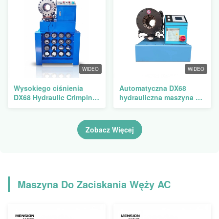
6mm-51mm
WIDEO
WIDEO
Wysokiego ciśnienia
Automatyczna DX68
DX68 Hydraulic Crimping
hydrauliczna maszyna do
Machine Hydraulic Hose
obcinania węzłów
Press Machine
Zobacz Więcej
Maszyna Do Zaciskania Węży AC