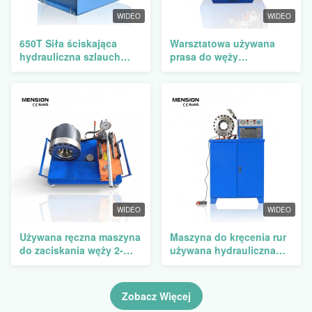
WIDEO
WIDEO
650T Siła ściskająca
Warsztatowa używana
hydrauliczna szlauch
prasa do węży
ściskający maszyna z
hydraulicznych z siłą
ciśnieniem systemowym
zaciśnięcia 300T i
31,5Mpa i cyfrowym
zakresem zaciśnięcia 14-
systemem sterowania
87mm
WIDEO
WIDEO
Używana ręczna maszyna
Maszyna do kręcenia rur
do zaciskania węży 2-
używana hydrauliczna
calowych z siłą
węża kręgacz
zaciskania 300T i
hydrograficzna węża
zasilaniem z pompy
kręgacz
Zobacz Więcej
ręcznej