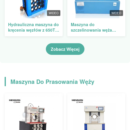
WIDEO
WIDEO
Hydrauliczna maszyna do
Maszyna do
kręcenia węzłów z 650T
szczelinowania węża
systemem sterowania
hamulcowego z siłą
siłą kręcenia PLC i
szczelinowania 640T,
szybką zmianą zestawów
ciśnieniem systemowym
Zobacz Więcej
biegów
31,5Mpa i zasięgiem
szczelinowania 14-87 mm
Maszyna Do Prasowania Węży