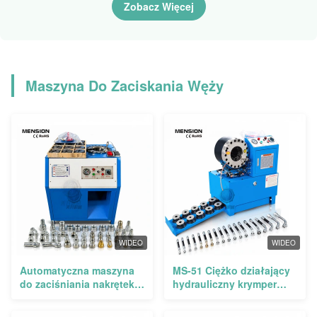
zestawami matryc
10 zestawami matrycy
Zobacz Więcej
Maszyna Do Zaciskania Węży
WIDEO
WIDEO
Automatyczna maszyna
MS-51 Ciężko działający
do zaciśniania nakrętek
hydrauliczny krymper
MS-51SM z siłą
węzłowy z siłą
zaciśniania 600T,
krympującą 500T,