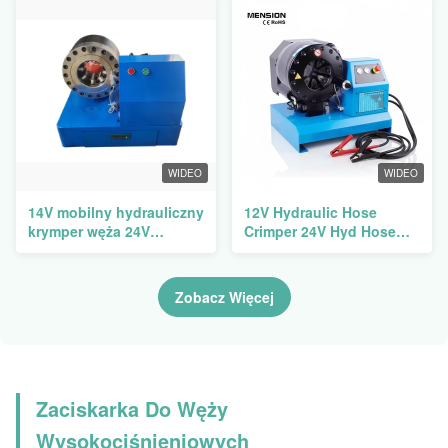
narzędzie do krępowania
węża
WIDEO
WIDEO
14V mobilny hydrauliczny
12V Hydraulic Hose
krymper węża 24V
Crimper 24V Hyd Hose
krympujący węzeł
Crimping Machine P32CS
narzędzie rury
krympująca maszyna
Zobacz Więcej
Zaciskarka Do Węży
Wysokociśnieniowych