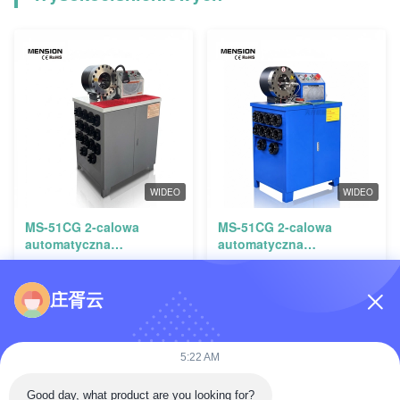
WIDEO
WIDEO
MS-51CG 2-calowa
MS-51CG 2-calowa
automatyczna
automatyczna
wysokociśnieniowa
wysokociśnieniowa
hydrauliczna maszyna do
hydrauliczna szlaucharka
kręcania węzłów z siłą
z siłą 5000KN do
庄胥云
5000KN
zastosowań
przemysłowych
5:22 AM
Good day, what product are you looking for?