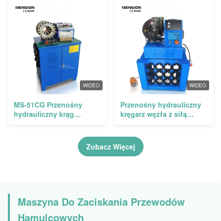
7 zestawach matryc do
zaciskania 14-45mm
użytku w warsztacie
WIDEO
WIDEO
MS-51CG Przenośny
Przenośny hydrauliczny
hydrauliczny krąg
kręgarz węzła z siłą
kręgowy z siłą kręcenia
kręcenia 650T i 13
500T, zasięgiem 14-87
zestawami matrycy do
mm i 10 zestawami
użytku w warsztatach
Zobacz Więcej
matrycy
Maszyna Do Zaciskania Przewodów
Hamulcowych