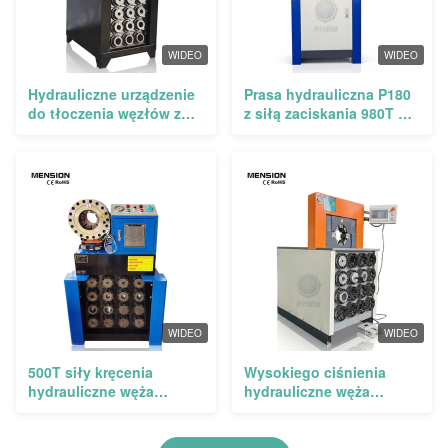
WIDEO
WIDEO
Hydrauliczne urządzenie
Prasa hydrauliczna P180
do tłoczenia węzłów z
z siłą zaciskania 980T do
siłą wyciskania 980T 14-
węży 4-calowych i
127 mm i 27 zestawami
inteligentnym systemem
matryc
sterowania
WIDEO
WIDEO
500T siły kręcenia
Wysokiego ciśnienia
hydrauliczne węża
hydrauliczne węża
prasowe z szybką zmianą
narzędzie do zaciskania z
zestawy matrycy dla 1/4 -
380T siły zaciskania 14