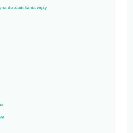
na do zaciskania węży
na
mm