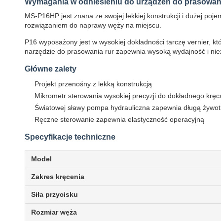
Wymagania w odniesieniu do urządzeń do prasowani
MS-P16HP jest znana ze swojej lekkiej konstrukcji i dużej po
rozwiązaniem do naprawy węży na miejscu.
P16 wyposażony jest w wysokiej dokładności tarczę vernier, 
narzędzie do prasowania rur zapewnia wysoką wydajność i n
Główne zalety
Projekt przenośny z lekką konstrukcją
Mikrometr sterowania wysokiej precyzji do dokładnego kręc
Światowej sławy pompa hydrauliczna zapewnia długą żywotn
Ręczne sterowanie zapewnia elastyczność operacyjną
Specyfikacje techniczne
Model
Zakres kręcenia
Siła przycisku
Rozmiar węża