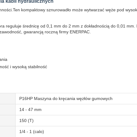
a kabli hydraulicznych
jemności.Ten kompaktowy sznurowadło może wytwarzać węże pod wysokim
która reguluje średnicę od 0,1 mm do 2 mm z dokładnością do 0,01 m
iezawodność, gwarancją roczną firmy ENERPAC.
ania
ość i wysoką stabilność
P16HP Maszyna do kręcania węzłów gumowych
14 - 47 mm
150 (T)
1/4 - 1 (calo)