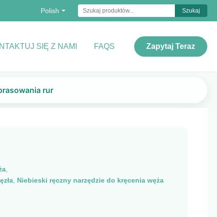
Polish
Szukaj
NTAKTUJ SIĘ Z NAMI
FAQS
Zapytaj Teraz
prasowania rur
ża
,
ęzła
,
Niebieski ręczny narzędzie do kręcenia węża