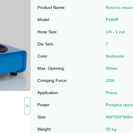
Product Name:
Ręczna maszy
Model:
P16HP
Hose Size:
1/4 - 1 cal
Die Sets:
7
Color:
Niebieski
Max. Opening:
20mm
Crimping Force:
150t
Application:
Praca
Power:
Pompka ręcz
>
Size:
400*320*300
Weight:
32 kg