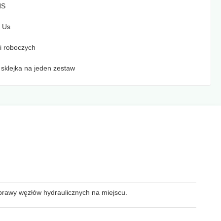
HS
 Us
ni roboczych
sklejka na jeden zestaw
prawy węzłów hydraulicznych na miejscu.