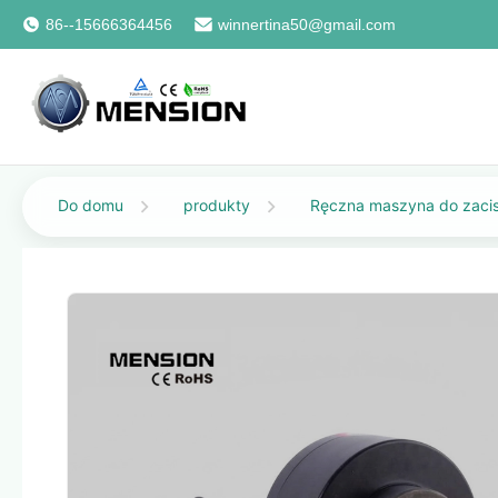
86--15666364456
winnertina50@gmail.com
Do domu
produkty
Ręczna maszyna do zaci