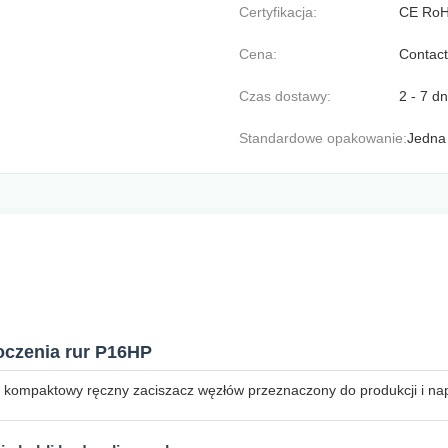
Certyfikacja:
CE Ro
Cena:
Contact
Czas dostawy:
2 - 7 d
Standardowe opakowanie:
Jedna 
oczenia rur P16HP
 kompaktowy ręczny zaciszacz węzłów przeznaczony do produkcji i na