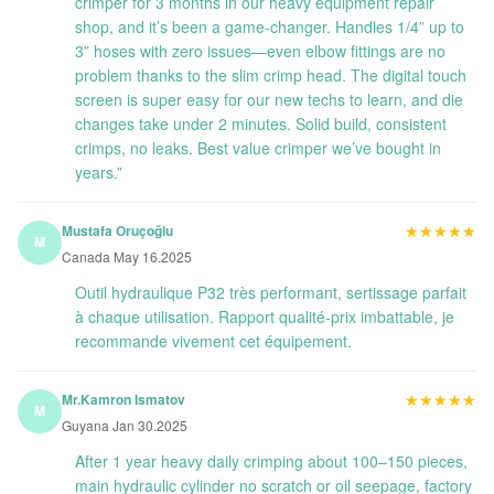
crimper for 3 months in our heavy equipment repair
shop, and it’s been a game-changer. Handles 1/4” up to
3” hoses with zero issues—even elbow fittings are no
problem thanks to the slim crimp head. The digital touch
screen is super easy for our new techs to learn, and die
changes take under 2 minutes. Solid build, consistent
crimps, no leaks. Best value crimper we’ve bought in
years.”
★★★★★
★★★★★
Mustafa Oruçoğlu
M
Canada May 16.2025
Outil hydraulique P32 très performant, sertissage parfait
à chaque utilisation. Rapport qualité-prix imbattable, je
recommande vivement cet équipement.
★★★★★
★★★★★
Mr.Kamron Ismatov
M
Guyana Jan 30.2025
After 1 year heavy daily crimping about 100–150 pieces,
main hydraulic cylinder no scratch or oil seepage, factory